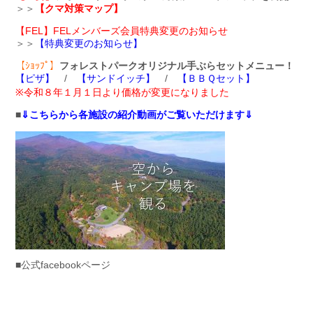
＞＞
【クマ対策マップ】
【FEL】FELメンバーズ会員特典変更のお知らせ
＞＞
【特典変更のお知らせ】
【ｼｮｯﾌﾟ】
フォレストパークオリジナル手ぶらセットメニュー！
【ピザ】
/
【サンドイッチ】
/
【ＢＢＱセット】
※令和８年１月１日より価格が変更になりました
■
⇓こちらから各施設の紹介動画がご覧いただけます⇓
■公式facebookページ