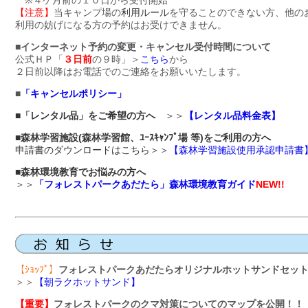
※４ケ月前の１０日から受付開始
【注意】
当キャンプ場の
利用ルール
を守ることのできない方、他の
利用の妨げになる方の予約はお受けできません。
■インターネット予約の変更・キャンセル受付時間について
公式ＨＰ「
３日前
の９時」＞
こちら
から
２日前以降はお電話でのご連絡をお願いいたします。
■
「キャンセルポリシー」
■「レンタル品」をご希望の方へ
＞＞
【レンタル品料金表】
■森林学習施設(森林学習館、ﾕｰｽｷｬﾝﾌﾟ場 等)をご利用の方へ
申請書のダウンロードはこちら＞＞
【森林学習施設使用承認申請書
■
森林環境教育でお悩みの方へ
＞＞
「フォレストパークあだたら」森林環境教育ガイド
NEW!!
【ｼｮｯﾌﾟ】
フォレストパークあだたらオリジナルホットサンドセッ
＞＞
【朝ラクホットサンド】
【重要】
フォレストパークのクマ対策についてのマップを公開！！