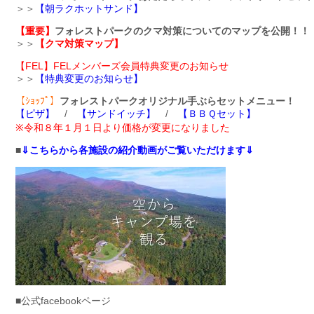
＞＞
【朝ラクホットサンド】
【重要】
フォレストパークのクマ対策についてのマップを公開！！
＞＞
【クマ対策マップ】
【FEL】FELメンバーズ会員特典変更のお知らせ
＞＞
【特典変更のお知らせ】
【ｼｮｯﾌﾟ】
フォレストパークオリジナル手ぶらセットメニュー！
【ピザ】
/
【サンドイッチ】
/
【ＢＢＱセット】
※令和８年１月１日より価格が変更になりました
■
⇓こちらから各施設の紹介動画がご覧いただけます⇓
■公式facebookページ