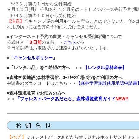
※３ケ月前の１日から受付開始
８月１０日(月) 令和８年１２月分のＦＥＬメンバーズ先行予約(電
※４ケ月前の１０日から受付開始
【注意】
当キャンプ場の
利用ルール
を守ることのできない方、他の
利用の妨げになる方の予約はお受けできません。
■インターネット予約の変更・キャンセル受付時間について
公式ＨＰ「
３日前
の９時」＞
こちら
から
２日前以降はお電話でのご連絡をお願いいたします。
■
「キャンセルポリシー」
■「レンタル品」をご希望の方へ
＞＞
【レンタル品料金表】
■森林学習施設(森林学習館、ﾕｰｽｷｬﾝﾌﾟ場 等)をご利用の方へ
申請書のダウンロードはこちら＞＞
【森林学習施設使用承認申請書
■
森林環境教育でお悩みの方へ
＞＞
「フォレストパークあだたら」森林環境教育ガイド
NEW!!
【ｼｮｯﾌﾟ】
フォレストパークあだたらオリジナルホットサンドセッ